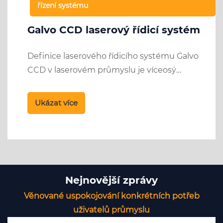
řízení systému
Galvo CCD laserový řídicí systém
Definice laserového řídicího systému Galvo
CCD v laserovém průmyslu je víceosý
spojovací systém, konkrétně odkazující na
osu X a osu Y pohybu rámu a osu X a osu Y v
Ukázat více
systému galvanometru. Prostřednictvím
koordinovaného řízení těchto čtyř os je
vytvořen provozní režim víceosého
propojení.
Nejnovější zprávy
Věnované uspokojování konkrétních potřeb
uživatelů průmyslu