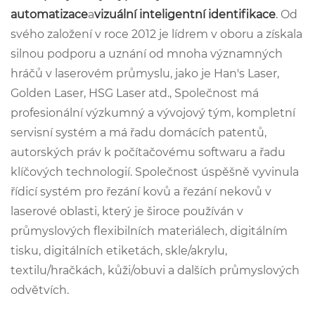
automatizace
a
vizuální inteligentní identifikace
. Od
svého založení v roce 2012 je lídrem v oboru a získala
silnou podporu a uznání od mnoha významných
hráčů v laserovém průmyslu, jako je Han's Laser,
Golden Laser, HSG Laser atd., Společnost má
profesionální výzkumný a vývojový tým, kompletní
servisní systém a má řadu domácích patentů,
autorských práv k počítačovému softwaru a řadu
klíčových technologií. Společnost úspěšně vyvinula
řídicí systém pro řezání kovů a řezání nekovů v
laserové oblasti, který je široce používán v
průmyslových flexibilních materiálech, digitálním
tisku, digitálních etiketách, skle/akrylu,
textilu/hračkách, kůži/obuvi a dalších průmyslových
odvětvích.