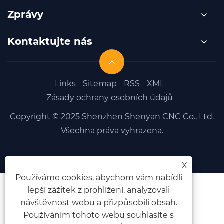
Zprávy
Kontaktujte nás
Links
Sitemap
RSS
XML
Zásady ochrany osobních údajů
Copyright © 2025 Shenzhen Shenyan CNC Co., Ltd.
Všechna práva vyhrazena.
X
Používáme cookies, abychom vám nabídli
lepší zážitek z prohlížení, analyzovali
návštěvnost webu a přizpůsobili obsah.
Používáním tohoto webu souhlasíte s