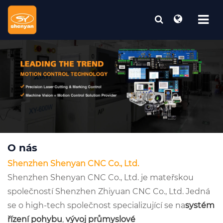
O nás
Shenzhen Shenyan CNC Co., Ltd.
Shenzhen Shenyan CNC Co., Ltd. je mateřskou
společností Shenzhen Zhiyuan CNC Co., Ltd. Jedná
se o high-tech společnost specializující se na
systém
řízení pohybu
,
vývoj průmyslové