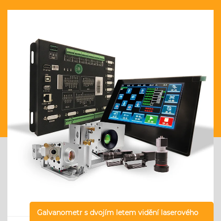
Galvanometr s dvojím letem vidění laserového